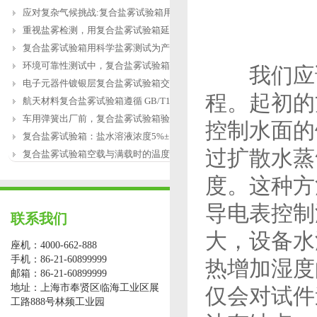
应对复杂气候挑战:复合盐雾试验箱用于涂
重视盐雾检测，用复合盐雾试验箱延长产
复合盐雾试验箱用科学盐雾测试为产品研
环境可靠性测试中，复合盐雾试验箱缺水
我们应该
电子元器件镀银层复合盐雾试验箱交变盐
程。起初的
航天材料复合盐雾试验箱遵循 GB/T12967.3
车用弹簧出厂前，复合盐雾试验箱验证盐
控制水面的
复合盐雾试验箱：盐水溶液浓度5%±1%的配
过扩散水蒸
复合盐雾试验箱空载与满载时的温度恢复
度。这种方
导电表控制
联系我们
大，设备水
座机：4000-662-888
手机：86-21-60899999
热增加湿度
邮箱：86-21-60899999
地址：上海市奉贤区临海工业区展
仅会对试件
工路888号林频工业园