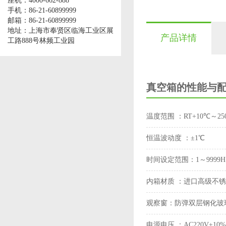
座机：4000-662-888
手机：86-21-60899999
邮箱：86-21-60899999
地址：上海市奉贤区临海工业区展
产品详情
工路888号林频工业园
真空箱的性能与
温度范围 ：
RT+10℃～25
恒温波动度 ：
±1℃
时间设定范围：
1～9999H
内箱材质 ：
进口高级不锈钢
观察窗：
防弹双层钢化玻
电源电压 ：
AC220V±10%