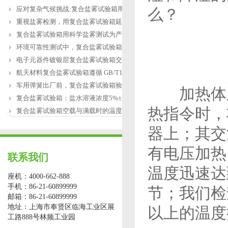
应对复杂气候挑战:复合盐雾试验箱用于涂
么？
重视盐雾检测，用复合盐雾试验箱延长产
复合盐雾试验箱用科学盐雾测试为产品研
环境可靠性测试中，复合盐雾试验箱缺水
电子元器件镀银层复合盐雾试验箱交变盐
航天材料复合盐雾试验箱遵循 GB/T12967.3
车用弹簧出厂前，复合盐雾试验箱验证盐
加热体系
复合盐雾试验箱：盐水溶液浓度5%±1%的配
热指令时，
复合盐雾试验箱空载与满载时的温度恢复
器上；其交
有电压加热
联系我们
温度迅速达
座机：4000-662-888
手机：86-21-60899999
节；我们检
邮箱：86-21-60899999
地址：上海市奉贤区临海工业区展
以上的温度
工路888号林频工业园