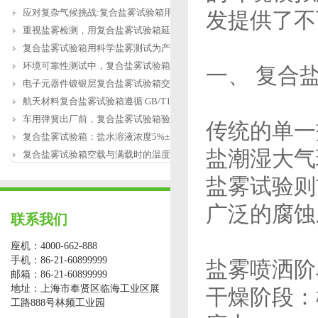
应对复杂气候挑战:复合盐雾试验箱用于涂
发提供了不
重视盐雾检测，用复合盐雾试验箱延长产
复合盐雾试验箱用科学盐雾测试为产品研
环境可靠性测试中，复合盐雾试验箱缺水
一、 复合
电子元器件镀银层复合盐雾试验箱交变盐
航天材料复合盐雾试验箱遵循 GB/T12967.3
车用弹簧出厂前，复合盐雾试验箱验证盐
传统的单一
复合盐雾试验箱：盐水溶液浓度5%±1%的配
盐潮湿大气
复合盐雾试验箱空载与满载时的温度恢复
盐雾试验则
广泛的腐蚀
联系我们
座机：4000-662-888
手机：86-21-60899999
盐雾喷洒阶
邮箱：86-21-60899999
地址：上海市奉贤区临海工业区展
干燥阶段：
工路888号林频工业园