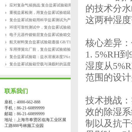
应对复杂气候挑战:复合盐雾试验箱用于涂
的技术分水
重视盐雾检测，用复合盐雾试验箱延长产
这两种湿度
复合盐雾试验箱用科学盐雾测试为产品研
环境可靠性测试中，复合盐雾试验箱缺水
电子元器件镀银层复合盐雾试验箱交变盐
核心差异：
航天材料复合盐雾试验箱遵循 GB/T12967.3
车用弹簧出厂前，复合盐雾试验箱验证盐
1. 5%R
复合盐雾试验箱：盐水溶液浓度5%±1%的配
湿度从5%
复合盐雾试验箱空载与满载时的温度恢复
范围的设计
联系我们
技术挑战：
座机：4000-662-888
手机：86-21-60899999
效的除湿系
邮箱：86-21-60899999
地址：上海市奉贤区临海工业区展
制以及抗干
工路888号林频工业园