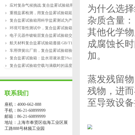
应对复杂气候挑战:复合盐雾试验箱用于涂
为什么选择
重视盐雾检测，用复合盐雾试验箱延长产
杂质含量：
复合盐雾试验箱用科学盐雾测试为产品研
环境可靠性测试中，复合盐雾试验箱缺水
其他化学物
电子元器件镀银层复合盐雾试验箱交变盐
成腐蚀长时
航天材料复合盐雾试验箱遵循 GB/T12967.3
车用弹簧出厂前，复合盐雾试验箱验证盐
加。
复合盐雾试验箱：盐水溶液浓度5%±1%的配
复合盐雾试验箱空载与满载时的温度恢复
蒸发残留物
残物，进而
联系我们
至导致设备
座机：4000-662-888
手机：86-21-60899999
邮箱：86-21-60899999
地址：上海市奉贤区临海工业区展
工路888号林频工业园