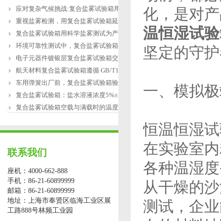
应对复杂气候挑战:复合盐雾试验箱用于涂
化，是对产
重视盐雾检测，用复合盐雾试验箱延长产
温恒湿试验
复合盐雾试验箱用科学盐雾测试为产品研
环境可靠性测试中，复合盐雾试验箱缺水
坚定的守护
电子元器件镀银层复合盐雾试验箱交变盐
航天材料复合盐雾试验箱遵循 GB/T12967.3
车用弹簧出厂前，复合盐雾试验箱验证盐
一、模拟极
复合盐雾试验箱：盐水溶液浓度5%±1%的配
复合盐雾试验箱空载与满载时的温度恢复
恒温恒湿试
在实验室内
联系我们
各种温湿度
座机：4000-662-888
手机：86-21-60899999
从干燥的沙
邮箱：86-21-60899999
地址：上海市奉贤区临海工业区展
测试，企业
工路888号林频工业园