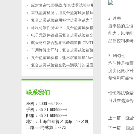
应对复杂气候挑战:复合盐雾试验箱用于涂
重视盐雾检测，用复合盐雾试验箱延长产
2. 速率
复合盐雾试验箱用科学盐雾测试为产品研
速率指的是恒
环境可靠性测试中，复合盐雾试验箱缺水
能力，以便能
电子元器件镀银层复合盐雾试验箱交变盐
品质控制和研
航天材料复合盐雾试验箱遵循 GB/T12967.3
车用弹簧出厂前，复合盐雾试验箱验证盐
3. 均匀性
复合盐雾试验箱：盐水溶液浓度5%±1%的配
均匀性是衡量
复合盐雾试验箱空载与满载时的温度恢复
度变化微小对
复性和可靠性
联系我们
恒恒湿试验箱
可以在选择合
座机：4000-662-888
手机：86-21-60899999
邮箱：86-21-60899999
上一篇：
恒温
地址：上海市奉贤区临海工业区展
工路888号林频工业园
下一篇：
恒温