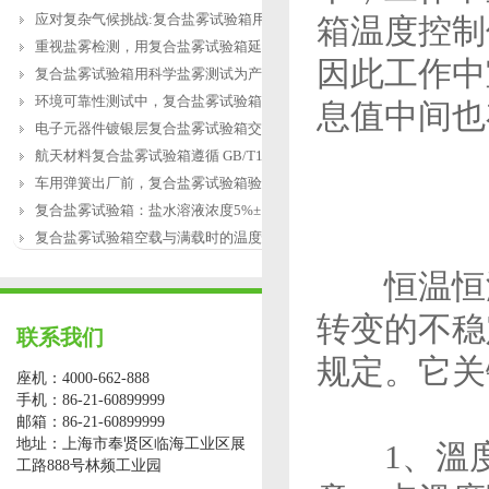
应对复杂气候挑战:复合盐雾试验箱用于涂
箱温度控制
重视盐雾检测，用复合盐雾试验箱延长产
因此工作中
复合盐雾试验箱用科学盐雾测试为产品研
环境可靠性测试中，复合盐雾试验箱缺水
息值中间也
电子元器件镀银层复合盐雾试验箱交变盐
航天材料复合盐雾试验箱遵循 GB/T12967.3
车用弹簧出厂前，复合盐雾试验箱验证盐
复合盐雾试验箱：盐水溶液浓度5%±1%的配
复合盐雾试验箱空载与满载时的温度恢复
恒温恒湿
转变的不稳
联系我们
规定。它关
座机：4000-662-888
手机：86-21-60899999
邮箱：86-21-60899999
地址：上海市奉贤区临海工业区展
1、溫度
工路888号林频工业园