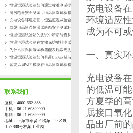
恒温恒湿试验箱如何通过标准测试提升产
充电设备在
厨房电器安全测试，恒温恒湿试验箱严把
环境适应性
充电设备环境适配，恒温恒湿试验箱提供
母婴用品恒温恒湿试验箱安全测试标准
成为不可或
恒温恒湿试验箱的测试中断后能否从中断
恒温恒湿试验箱在文物保护材料测试中的
为什么恒温恒湿试验箱能发现常规测试发
一、真实环
恒温恒湿试验箱如何暴露BGA封装芯片的焊
智能风扇WiFi模块在恒温恒湿试验箱中的信
充电设备在
的低温可能
联系我们
方夏季的高
座机：4000-662-888
手机：86-21-60899999
属接口氧化
邮箱：86-21-60899999
地址：上海市奉贤区临海工业区展
品出厂前的
工路888号林频工业园