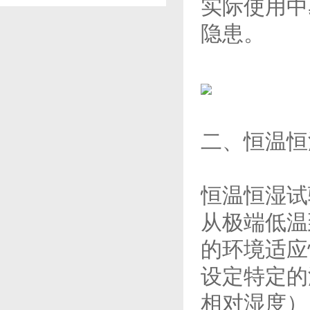
实际使用中
隐患。
二、恒温恒
恒温恒湿试
从极端低温
的环境适应
设定特定的
相对湿度）