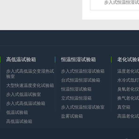
步入式恒温恒湿试
高低温试验箱
恒温恒湿试验箱
老化试验
步入式高低温交变湿热试
步入式恒温恒湿试验箱
温度老化试
验室
台式恒温恒湿试验箱
水冷式氙灯
大型快速温度变化试验箱
恒温恒湿试验箱
臭氧老化仪
步入式低温试验室
立式恒温恒湿箱
换气老化试
步入式高低温试验箱
步入式恒温恒湿试验室
真空箱
低温试验箱
盐雾试验箱
高温老化试
高低温试验箱