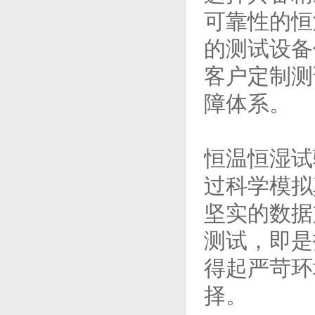
可靠性的恒
的测试设备
客户定制测
障体系。
恒温恒湿试
过科学模拟
坚实的数据
测试，即是
得起严苛环
择。