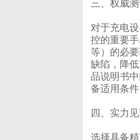
三、权威测
对于充电设
控的重要手
等）的必要
缺陷，降低
品说明书中
备适用条件
四、实力见
选择具备精