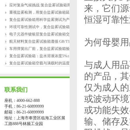
应对复杂气候挑战:复合盐雾试验箱用于涂
来，它们源
重视盐雾检测，用复合盐雾试验箱延长产
恒湿可靠性
复合盐雾试验箱用科学盐雾测试为产品研
环境可靠性测试中，复合盐雾试验箱缺水
电子元器件镀银层复合盐雾试验箱交变盐
为何母婴用
航天材料复合盐雾试验箱遵循 GB/T12967.3
车用弹簧出厂前，复合盐雾试验箱验证盐
复合盐雾试验箱：盐水溶液浓度5%±1%的配
与成人用品
复合盐雾试验箱空载与满载时的温度恢复
的产品，其
仅为成人的
联系我们
或波动环境
座机：4000-662-888
手机：86-21-60899999
或功能失效
邮箱：86-21-60899999
地址：上海市奉贤区临海工业区展
输、储存及
工路888号林频工业园