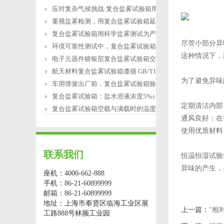
应对复杂气候挑战:复合盐雾试验箱用于涂
重视盐雾检测，用复合盐雾试验箱延长产
复合盐雾试验箱用科学盐雾测试为产品研
尽管小部分异
环境可靠性测试中，复合盐雾试验箱缺水
这种情况下，
电子元器件镀银层复合盐雾试验箱交变盐
航天材料复合盐雾试验箱遵循 GB/T12967.3
为了避免异味
车用弹簧出厂前，复合盐雾试验箱验证盐
复合盐雾试验箱：盐水溶液浓度5%±1%的配
定期清洁内部
复合盐雾试验箱空载与满载时的温度恢复
通风良好：在
使用优质材料
联系我们
恒温恒湿试验
异味的产生，
座机：4000-662-888
手机：86-21-60899999
邮箱：86-21-60899999
地址：上海市奉贤区临海工业区展
上一篇：
“相
工路888号林频工业园