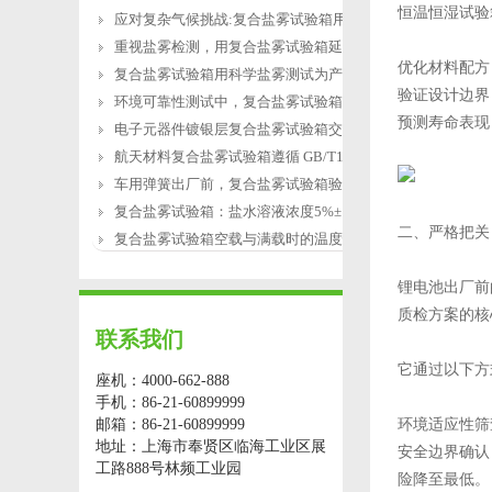
恒温恒湿试验
应对复杂气候挑战:复合盐雾试验箱用于涂
重视盐雾检测，用复合盐雾试验箱延长产
优化材料配方
复合盐雾试验箱用科学盐雾测试为产品研
验证设计边界
环境可靠性测试中，复合盐雾试验箱缺水
预测寿命表现
电子元器件镀银层复合盐雾试验箱交变盐
航天材料复合盐雾试验箱遵循 GB/T12967.3
车用弹簧出厂前，复合盐雾试验箱验证盐
复合盐雾试验箱：盐水溶液浓度5%±1%的配
二、严格把关
复合盐雾试验箱空载与满载时的温度恢复
锂电池出厂前
质检方案的核
联系我们
它通过以下方
座机：4000-662-888
手机：86-21-60899999
邮箱：86-21-60899999
环境适应性筛
地址：上海市奉贤区临海工业区展
安全边界确认
工路888号林频工业园
险降至最低。