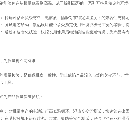
箱能够创造从极端低温到高温、从干燥到高湿的一系列可控且稳定的环境
： 精确评估正负极材料、电解液、隔膜等在特定温湿度下的兼容性与稳
： 测试电芯结构、散热设计能否承受预定使用环境或极端工况的考验，
： 通过加速老化试验，模拟长期使用后电池的性能衰减情况，为产品寿
，为质量树立高标准
的质量检验，是确保批次一致性、防止缺陷产品流入市场的关键环节。恒
心工具。
式为产品质量保驾护航：
查： 对批量生产的电池进行高低温循环、湿热交变等测试，快速筛选出
： 在受控环境下进行过充、过放、短路等安全测试，评估电池在不利温