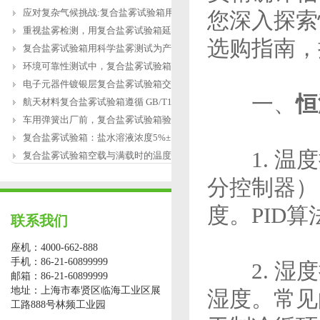
应对复杂气候挑战:复合盐雾试验箱用于涂
您深入探索
重视盐雾检测，用复合盐雾试验箱延长产
选购指南，
复合盐雾试验箱用科学盐雾测试为产品研
环境可靠性测试中，复合盐雾试验箱缺水
电子元器件镀银层复合盐雾试验箱交变盐
一、
恒
航天材料复合盐雾试验箱遵循 GB/T12967.3
车用弹簧出厂前，复合盐雾试验箱验证盐
复合盐雾试验箱：盐水溶液浓度5%±1%的配
1. 温度
复合盐雾试验箱空载与满载时的温度恢复
分控制器）
度。PID
联系我们
座机：4000-662-888
手机：86-21-60899999
2. 湿度
邮箱：86-21-60899999
地址：上海市奉贤区临海工业区展
湿度。常见
工路888号林频工业园