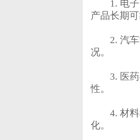
1. 电子
产品长期可
2. 汽车
况。
3. 医药
性。
4. 材料
化。