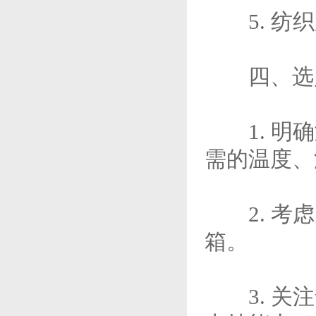
5. 纺织
四、选
1. 明确
需的温度、
2. 考虑
箱。
3. 关注