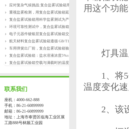
应对复杂气候挑战:复合盐雾试验箱用于涂
用这个功能
重视盐雾检测，用复合盐雾试验箱延长产
复合盐雾试验箱用科学盐雾测试为产品研
环境可靠性测试中，复合盐雾试验箱缺水
电子元器件镀银层复合盐雾试验箱交变盐
航天材料复合盐雾试验箱遵循 GB/T12967.3
车用弹簧出厂前，复合盐雾试验箱验证盐
灯具温度
复合盐雾试验箱：盐水溶液浓度5%±1%的配
复合盐雾试验箱空载与满载时的温度恢复
1、将5个
温度变化速
联系我们
座机：4000-662-888
手机：86-21-60899999
2、该设备
邮箱：86-21-60899999
地址：上海市奉贤区临海工业区展
工路888号林频工业园