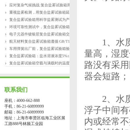
应对复杂气候挑战:复合盐雾试验箱用于涂
重视盐雾检测，用复合盐雾试验箱延长产
复合盐雾试验箱用科学盐雾测试为产品研
环境可靠性测试中，复合盐雾试验箱缺水
电子元器件镀银层复合盐雾试验箱交变盐
1、水质
航天材料复合盐雾试验箱遵循 GB/T12967.3
车用弹簧出厂前，复合盐雾试验箱验证盐
量高，湿度
复合盐雾试验箱：盐水溶液浓度5%±1%的配
路没有采用
复合盐雾试验箱空载与满载时的温度恢复
器会短路；
联系我们
2、水质
座机：4000-662-888
手机：86-21-60899999
浮子中间有
邮箱：86-21-60899999
地址：上海市奉贤区临海工业区展
内或经常不
工路888号林频工业园