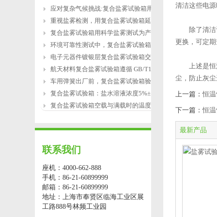
清洁这些电源
应对复杂气候挑战:复合盐雾试验箱用于涂
重视盐雾检测，用复合盐雾试验箱延长产
除了清洁设
复合盐雾试验箱用科学盐雾测试为产品研
更换，可定期
环境可靠性测试中，复合盐雾试验箱缺水
电子元器件镀银层复合盐雾试验箱交变盐
上述是恒温
航天材料复合盐雾试验箱遵循 GB/T12967.3
尘，防止灰尘
车用弹簧出厂前，复合盐雾试验箱验证盐
复合盐雾试验箱：盐水溶液浓度5%±1%的配
上一篇：
恒温
复合盐雾试验箱空载与满载时的温度恢复
下一篇：
恒温
最新产品
联系我们
座机：4000-662-888
手机：86-21-60899999
邮箱：86-21-60899999
地址：上海市奉贤区临海工业区展
工路888号林频工业园