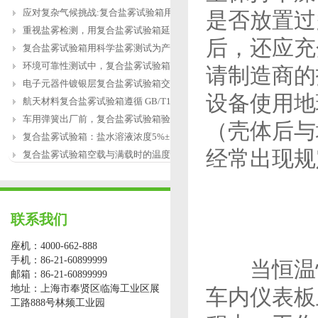
应对复杂气候挑战:复合盐雾试验箱用于涂
是否放置过
重视盐雾检测，用复合盐雾试验箱延长产
后，还应充
复合盐雾试验箱用科学盐雾测试为产品研
环境可靠性测试中，复合盐雾试验箱缺水
请制造商的
电子元器件镀银层复合盐雾试验箱交变盐
设备使用地
航天材料复合盐雾试验箱遵循 GB/T12967.3
车用弹簧出厂前，复合盐雾试验箱验证盐
（壳体后与
复合盐雾试验箱：盐水溶液浓度5%±1%的配
经常出现规
复合盐雾试验箱空载与满载时的温度恢复
联系我们
座机：4000-662-888
手机：86-21-60899999
当恒温恒
邮箱：86-21-60899999
地址：上海市奉贤区临海工业区展
车内仪表板
工路888号林频工业园