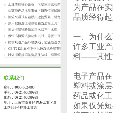
工业质检核心设备，恒温恒湿试验箱全靠
为产品在实
梅雨季产品批量返修？恒温恒湿试验箱提
品质经得起
恒温恒湿试验箱模拟运输温差，避免长途
别只把恒温恒湿试验箱当质检工具！用好
恒温恒湿试验箱加湿水路产生水垢，会造
一、为什么
做恒温恒湿试验箱测试时，需要一直有人
提前规避产品环境缺陷，恒温恒湿试验箱
许多工业产
GB/T2423 标准下恒温恒湿试验箱有哪些强制
料——其性
以温湿度模拟筑造品质防线，恒温恒湿试
电子产品在
联系我们
塑料或涂层
座机：4000-662-888
手机：86-21-60899999
药品或化工
邮箱：86-21-60899999
地址：上海市奉贤区临海工业区展
如果仅凭短
工路888号林频工业园