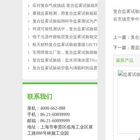
应对复杂气候挑战:复合盐雾试验箱用于涂
复合盐雾试验
重视盐雾检测，用复合盐雾试验箱延长产
在市场竞争中
复合盐雾试验箱用科学盐雾测试为产品研
环境可靠性测试中，复合盐雾试验箱缺水
电子元器件镀银层复合盐雾试验箱交变盐
上一篇：
复合
航天材料复合盐雾试验箱遵循 GB/T12967.3
下一篇：
覆盖
车用弹簧出厂前，复合盐雾试验箱验证盐
复合盐雾试验箱：盐水溶液浓度5%±1%的配
最新产品
复合盐雾试验箱空载与满载时的温度恢复
联系我们
座机：4000-662-888
手机：86-21-60899999
邮箱：86-21-60899999
地址：上海市奉贤区临海工业区展
工路888号林频工业园