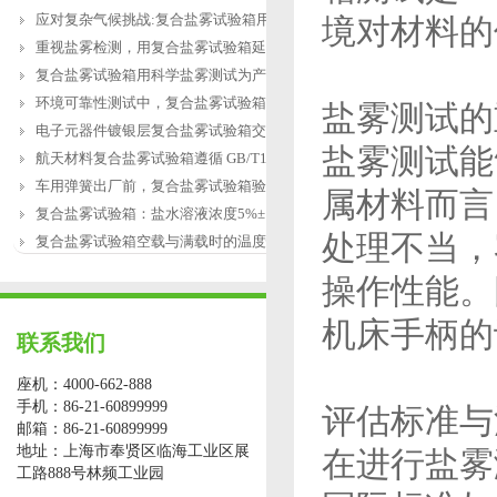
应对复杂气候挑战:复合盐雾试验箱用于涂
境对材料的
重视盐雾检测，用复合盐雾试验箱延长产
复合盐雾试验箱用科学盐雾测试为产品研
环境可靠性测试中，复合盐雾试验箱缺水
盐雾测试的
电子元器件镀银层复合盐雾试验箱交变盐
盐雾测试能
航天材料复合盐雾试验箱遵循 GB/T12967.3
车用弹簧出厂前，复合盐雾试验箱验证盐
属材料而言
复合盐雾试验箱：盐水溶液浓度5%±1%的配
处理不当，
复合盐雾试验箱空载与满载时的温度恢复
操作性能。
机床手柄的
联系我们
座机：4000-662-888
手机：86-21-60899999
评估标准与
邮箱：86-21-60899999
地址：上海市奉贤区临海工业区展
在进行盐雾
工路888号林频工业园