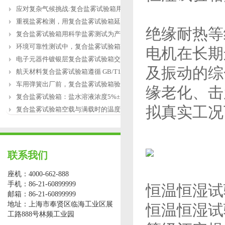
应对复杂气候挑战:复合盐雾试验箱用于涂
重视盐雾检测，用复合盐雾试验箱延长产
绝缘耐热等
复合盐雾试验箱用科学盐雾测试为产品研
环境可靠性测试中，复合盐雾试验箱缺水
电机在长期
电子元器件镀银层复合盐雾试验箱交变盐
及振动的综
航天材料复合盐雾试验箱遵循 GB/T12967.3
车用弹簧出厂前，复合盐雾试验箱验证盐
缘老化、击
复合盐雾试验箱：盐水溶液浓度5%±1%的配
拟真实工况
复合盐雾试验箱空载与满载时的温度恢复
联系我们
座机：4000-662-888
手机：86-21-60899999
恒温恒湿试
邮箱：86-21-60899999
地址：上海市奉贤区临海工业区展
恒温恒湿试
工路888号林频工业园