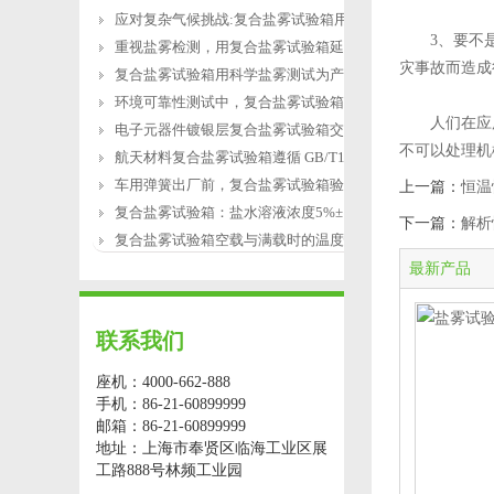
应对复杂气候挑战:复合盐雾试验箱用于涂
3、要不是
重视盐雾检测，用复合盐雾试验箱延长产
灾事故而造成
复合盐雾试验箱用科学盐雾测试为产品研
环境可靠性测试中，复合盐雾试验箱缺水
人们在应用
电子元器件镀银层复合盐雾试验箱交变盐
不可以处理机
航天材料复合盐雾试验箱遵循 GB/T12967.3
车用弹簧出厂前，复合盐雾试验箱验证盐
上一篇：
恒温
复合盐雾试验箱：盐水溶液浓度5%±1%的配
下一篇：
解析
复合盐雾试验箱空载与满载时的温度恢复
最新产品
联系我们
座机：4000-662-888
手机：86-21-60899999
邮箱：86-21-60899999
地址：上海市奉贤区临海工业区展
工路888号林频工业园