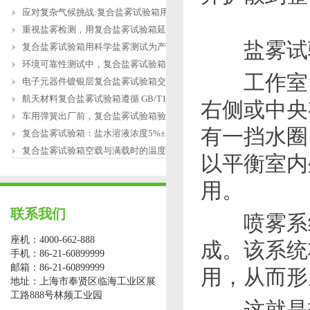
应对复杂气候挑战:复合盐雾试验箱用于涂
重视盐雾检测，用复合盐雾试验箱延长产
盐雾试验
复合盐雾试验箱用科学盐雾测试为产品研
环境可靠性测试中，复合盐雾试验箱缺水
工作室：
电子元器件镀银层复合盐雾试验箱交变盐
航天材料复合盐雾试验箱遵循 GB/T12967.3
右侧或中央
车用弹簧出厂前，复合盐雾试验箱验证盐
有一挡水圈
复合盐雾试验箱：盐水溶液浓度5%±1%的配
复合盐雾试验箱空载与满载时的温度恢复
以平衡室内
用。
联系我们
喷雾系统
座机：4000-662-888
成。该系统
手机：86-21-60899999
邮箱：86-21-60899999
用，从而形
地址：上海市奉贤区临海工业区展
工路888号林频工业园
这就是盐