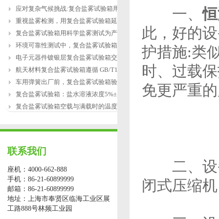
应对复杂气候挑战:复合盐雾试验箱用于涂
一、
恒
重视盐雾检测，用复合盐雾试验箱延长产
此，好的设
复合盐雾试验箱用科学盐雾测试为产品研
环境可靠性测试中，复合盐雾试验箱缺水
护措施:类
电子元器件镀银层复合盐雾试验箱交变盐
时、过载保
航天材料复合盐雾试验箱遵循 GB/T12967.3
车用弹簧出厂前，复合盐雾试验箱验证盐
免更严重的
复合盐雾试验箱：盐水溶液浓度5%±1%的配
复合盐雾试验箱空载与满载时的温度恢复
联系我们
二、设备
座机：4000-662-888
手机：86-21-60899999
闭式压缩机
邮箱：86-21-60899999
地址：上海市奉贤区临海工业区展
工路888号林频工业园