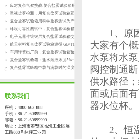
应对复杂气候挑战:复合盐雾试验箱用于涂
重视盐雾检测，用复合盐雾试验箱延长产
复合盐雾试验箱用科学盐雾测试为产品研
环境可靠性测试中，复合盐雾试验箱缺水
1、原因
电子元器件镀银层复合盐雾试验箱交变盐
大家有个概
航天材料复合盐雾试验箱遵循 GB/T12967.3
车用弹簧出厂前，复合盐雾试验箱验证盐
水泵将水泵
复合盐雾试验箱：盐水溶液浓度5%±1%的配
阀控制通断
复合盐雾试验箱空载与满载时的温度恢复
供水路径；
面或后面有
联系我们
器水位杯。
座机：4000-662-888
手机：86-21-60899999
邮箱：86-21-60899999
地址：上海市奉贤区临海工业区展
2、恒温
工路888号林频工业园