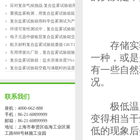
应对复杂气候挑战:复合盐雾试验箱用于涂
重视盐雾检测，用复合盐雾试验箱延长产
复合盐雾试验箱用科学盐雾测试为产品研
环境可靠性测试中，复合盐雾试验箱缺水
电子元器件镀银层复合盐雾试验箱交变盐
存储实验
航天材料复合盐雾试验箱遵循 GB/T12967.3
车用弹簧出厂前，复合盐雾试验箱验证盐
一种，或是
复合盐雾试验箱：盐水溶液浓度5%±1%的配
有一些自然
复合盐雾试验箱空载与满载时的温度恢复
况。
联系我们
极低温度
座机：4000-662-888
手机：86-21-60899999
变得相当干
邮箱：86-21-60899999
地址：上海市奉贤区临海工业区展
低的现象后
工路888号林频工业园