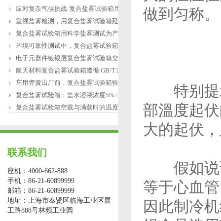
应对复杂气候挑战:复合盐雾试验箱用于涂
做到匀称。
重视盐雾检测，用复合盐雾试验箱延长产
复合盐雾试验箱用科学盐雾测试为产品研
环境可靠性测试中，复合盐雾试验箱缺水
电子元器件镀银层复合盐雾试验箱交变盐
航天材料复合盐雾试验箱遵循 GB/T12967.3
车用弹簧出厂前，复合盐雾试验箱验证盐
特别提示
复合盐雾试验箱：盐水溶液浓度5%±1%的配
部溫度起伏
复合盐雾试验箱空载与满载时的温度恢复
大的起伏，
联系我们
假如说试
座机：4000-662-888
手机：86-21-60899999
等于心血管
邮箱：86-21-60899999
地址：上海市奉贤区临海工业区展
因此制冷机
工路888号林频工业园