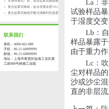
La：非
车用弹簧出厂前，复合盐雾试验箱验证盐
复合盐雾试验箱：盐水溶液浓度5%±1%的配
试验样品暴
复合盐雾试验箱空载与满载时的温度恢复
于湿度交变
Lb：自
联系我们
样品暴露于
座机：4000-662-888
手机：86-21-60899999
由于重力作
邮箱：86-21-60899999
地址：上海市奉贤区临海工业区展
Lc：吹
工路888号林频工业园
尘对样品的
沙或沙尘混
直的非层流
上一篇：
防