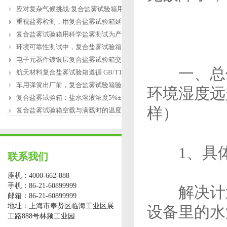
应对复杂气候挑战:复合盐雾试验箱用于涂
重视盐雾检测，用复合盐雾试验箱延长产
复合盐雾试验箱用科学盐雾测试为产品研
环境可靠性测试中，复合盐雾试验箱缺水
电子元器件镀银层复合盐雾试验箱交变盐
一、总体
航天材料复合盐雾试验箱遵循 GB/T12967.3
车用弹簧出厂前，复合盐雾试验箱验证盐
环境湿度远
复合盐雾试验箱：盐水溶液浓度5%±1%的配
样）
复合盐雾试验箱空载与满载时的温度恢复
1、具体
联系我们
座机：4000-662-888
手机：86-21-60899999
解决计划
邮箱：86-21-60899999
地址：上海市奉贤区临海工业区展
设备里的水
工路888号林频工业园