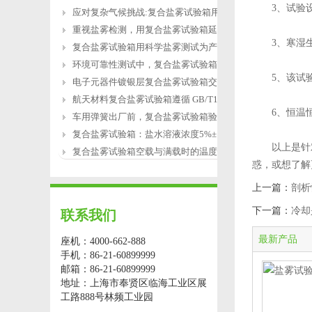
3、试验设
应对复杂气候挑战:复合盐雾试验箱用于涂
重视盐雾检测，用复合盐雾试验箱延长产
3、寒湿生
复合盐雾试验箱用科学盐雾测试为产品研
环境可靠性测试中，复合盐雾试验箱缺水
5、该试验设
电子元器件镀银层复合盐雾试验箱交变盐
航天材料复合盐雾试验箱遵循 GB/T12967.3
6、恒温恒
车用弹簧出厂前，复合盐雾试验箱验证盐
复合盐雾试验箱：盐水溶液浓度5%±1%的配
以上是针对
复合盐雾试验箱空载与满载时的温度恢复
惑，或想了解
上一篇：
剖析
下一篇：
冷却
联系我们
最新产品
座机：4000-662-888
手机：86-21-60899999
邮箱：86-21-60899999
地址：上海市奉贤区临海工业区展
工路888号林频工业园