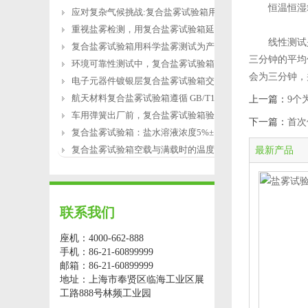
恒温恒湿箱
应对复杂气候挑战:复合盐雾试验箱用于涂
重视盐雾检测，用复合盐雾试验箱延长产
线性测试是
复合盐雾试验箱用科学盐雾测试为产品研
三分钟的平均
环境可靠性测试中，复合盐雾试验箱缺水
会为三分钟，
电子元器件镀银层复合盐雾试验箱交变盐
航天材料复合盐雾试验箱遵循 GB/T12967.3
上一篇：
9个
车用弹簧出厂前，复合盐雾试验箱验证盐
下一篇：
首次
复合盐雾试验箱：盐水溶液浓度5%±1%的配
复合盐雾试验箱空载与满载时的温度恢复
最新产品
联系我们
座机：4000-662-888
手机：86-21-60899999
邮箱：86-21-60899999
地址：上海市奉贤区临海工业区展
工路888号林频工业园