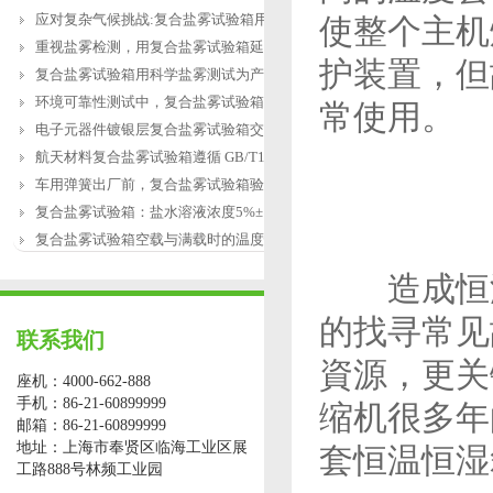
应对复杂气候挑战:复合盐雾试验箱用于涂
使整个主机
重视盐雾检测，用复合盐雾试验箱延长产
护装置，但
复合盐雾试验箱用科学盐雾测试为产品研
环境可靠性测试中，复合盐雾试验箱缺水
常使用。
电子元器件镀银层复合盐雾试验箱交变盐
航天材料复合盐雾试验箱遵循 GB/T12967.3
车用弹簧出厂前，复合盐雾试验箱验证盐
复合盐雾试验箱：盐水溶液浓度5%±1%的配
复合盐雾试验箱空载与满载时的温度恢复
造成恒温
的找寻常见
联系我们
資源，更关
座机：4000-662-888
手机：86-21-60899999
缩机很多年
邮箱：86-21-60899999
地址：上海市奉贤区临海工业区展
套恒温恒湿
工路888号林频工业园