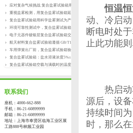
应对复杂气候挑战:复合盐雾试验箱用于涂
恒温恒
重视盐雾检测，用复合盐雾试验箱延长产
动、冷启动
复合盐雾试验箱用科学盐雾测试为产品研
环境可靠性测试中，复合盐雾试验箱缺水
断电时处于
电子元器件镀银层复合盐雾试验箱交变盐
止此功能则
航天材料复合盐雾试验箱遵循 GB/T12967.3
车用弹簧出厂前，复合盐雾试验箱验证盐
复合盐雾试验箱：盐水溶液浓度5%±1%的配
复合盐雾试验箱空载与满载时的温度恢复
热启动功
联系我们
源后，设备
座机：4000-662-888
手机：86-21-60899999
持续时间为
邮箱：86-21-60899999
地址：上海市奉贤区临海工业区展
时，那么在
工路888号林频工业园