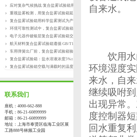
应对复杂气候挑战:复合盐雾试验箱用于涂
自来水。
重视盐雾检测，用复合盐雾试验箱延长产
复合盐雾试验箱用科学盐雾测试为产品研
环境可靠性测试中，复合盐雾试验箱缺水
电子元器件镀银层复合盐雾试验箱交变盐
航天材料复合盐雾试验箱遵循 GB/T12967.3
车用弹簧出厂前，复合盐雾试验箱验证盐
饮用水的
复合盐雾试验箱：盐水溶液浓度5%±1%的配
环境湿度实
复合盐雾试验箱空载与满载时的温度恢复
来水，自来
继续吸咐到
联系我们
出现异常。
座机：4000-662-888
手机：86-21-60899999
度控制器短
邮箱：86-21-60899999
地址：上海市奉贤区临海工业区展
回水重复利
工路888号林频工业园