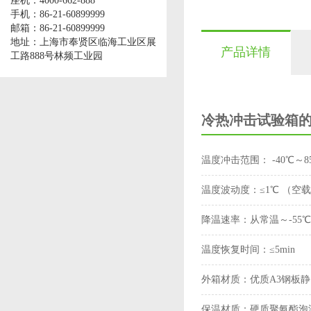
座机：4000-662-888
手机：86-21-60899999
邮箱：86-21-60899999
地址：上海市奉贤区临海工业区展
产品详情
工路888号林频工业园
冷热冲击试验箱
温度冲击范围：
-40℃～8
温度波动度：
≤1℃ （空
降温速率：
从常温～-55℃
温度恢复时间：
≤5min
外箱材质：
优质A3钢板
保温材质：
硬质聚氨酯泡