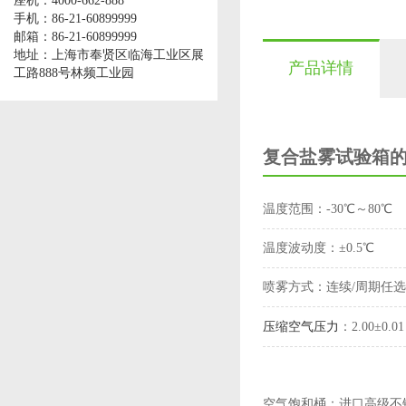
座机：4000-662-888
手机：86-21-60899999
邮箱：86-21-60899999
地址：上海市奉贤区临海工业区展
产品详情
工路888号林频工业园
复合盐雾试验箱
温度范围：
-30℃～80℃
温度波动度：
±0.5℃
喷雾方式：
连续/周期任选
压缩空气压力
：2.00±0.0
空气饱和桶：
进口高级不锈