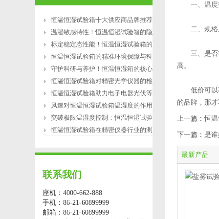
一、温度范
恒温恒湿试验箱十大供应商品牌推荐
二、规格尺
温湿敏感特性！恒温恒湿试验箱的隐性失
标定稳定态性能！恒温恒湿试验箱的微环
三、是否非
恒温恒湿试验箱的精准环境保障与科研赋
高。
守护科研与养护！恒温恒湿箱的核心价值
恒温恒湿试验箱对精密光学仪器的检测作
低价可以获
恒温恒湿试验箱助力电子电器光伏等行业
的品牌，那才
风速对恒温恒湿试验箱温湿度的作用
突破极限温湿度控制：恒温恒湿试验箱的
上一篇：
恒温
恒温恒湿试验箱在精密仪器行业的测试应
下一篇：
是谁
最新产品
联系我们
座机：4000-662-888
手机：86-21-60899999
邮箱：86-21-60899999