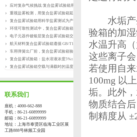
应对复杂气候挑战:复合盐雾试验箱用于涂
重视盐雾检测，用复合盐雾试验箱延长产
水垢产生
复合盐雾试验箱用科学盐雾测试为产品研
环境可靠性测试中，复合盐雾试验箱缺水
验箱的加湿
电子元器件镀银层复合盐雾试验箱交变盐
水温升高（
航天材料复合盐雾试验箱遵循 GB/T12967.3
车用弹簧出厂前，复合盐雾试验箱验证盐
这些离子会
复合盐雾试验箱：盐水溶液浓度5%±1%的配
若使用自来
复合盐雾试验箱空载与满载时的温度恢复
100mg 
垢。此外，
联系我们
物质结合后
座机：4000-662-888
手机：86-21-60899999
制精度从 ±
邮箱：86-21-60899999
地址：上海市奉贤区临海工业区展
工路888号林频工业园